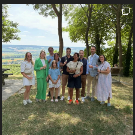
𝗗𝗲𝘂𝘅 𝗷𝗼𝘂𝗿𝗻𝗲́𝗲𝘀 𝗱𝗲 𝗽
...
22
1